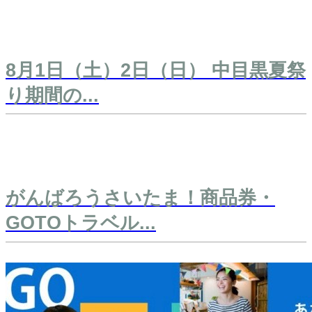
8月1日（土）2日（日） 中目黒夏祭
り期間の...
がんばろうさいたま！商品券・
GOTOトラベル...