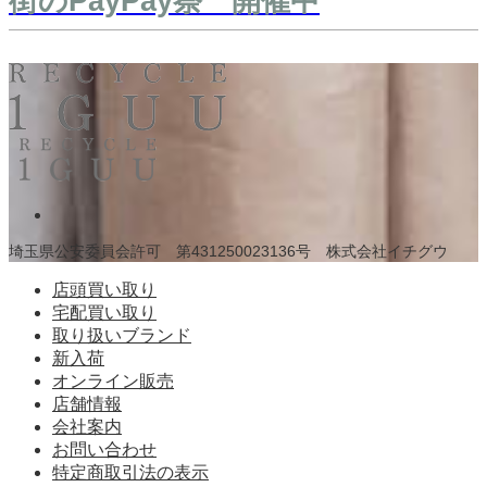
街のPayPay祭 開催中
埼玉県公安委員会許可 第431250023136号 株式会社イチグウ
店頭買い取り
宅配買い取り
取り扱いブランド
新入荷
オンライン販売
店舗情報
会社案内
お問い合わせ
特定商取引法の表示